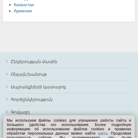
Казахстан
Армения
Ընկերության մասին
Օնլայն խանութ
Ապրանքների կատալոգ
Գործընկերություն
Գովազդ
Мы используем файлы cookies для улучшения работы сайта и
большего удобства его использования. Более подробную
Անցնել ամբողջական տարբերակին
информацию об использовании файлов cookies и правилах
обработки персональных данных можно найти
здесь
. Продолжая
Ձեզ օգնե՞լ
пользоваться сайтом, Вы подтверждаете, что были