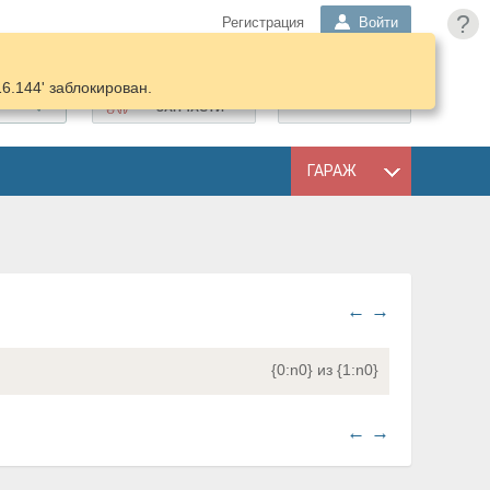
?
Регистрация
Войти
16.144' заблокирован.
ПОДОБРАТЬ
КОРЗИНА
ЗАПЧАСТИ
ГАРАЖ
←
→
{0:n0} из {1:n0}
←
→