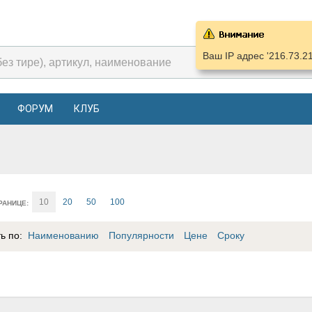
Ваш IP адрес '216.73.2
ФОРУМ
КЛУБ
10
20
50
100
РАНИЦЕ:
ть по:
Наименованию
Популярности
Цене
Сроку