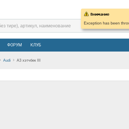
Exception has been throw
ФОРУМ
КЛУБ
Audi
A3 хэтчбек III