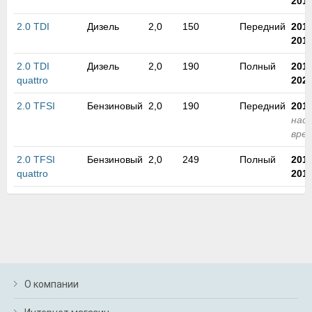
201
м
В
2.0 TDI
Дизель
2,0
150
Передний
201
а
201
п
с
2.0 TDI
Дизель
2,0
190
Полный
201
н
quattro
202
о
э
2.0 TFSI
Бензиновый
2,0
190
Передний
201
нас
вре
2.0 TFSI
Бензиновый
2,0
249
Полный
201
quattro
201
О компании