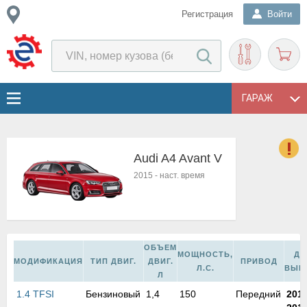
Регистрация
Войти
ГАРАЖ
Audi A4 Avant V
о
2015
-
наст. время
Е
в
н
о
в
ОБЪЕМ
МОЩНОСТЬ,
ДА
к
МОДИФИКАЦИЯ
ТИП ДВИГ.
ДВИГ.
ПРИВОД
Л.С.
ВЫП
и
Л
н
1.4 TFSI
Бензиновый
1,4
150
Передний
201
о