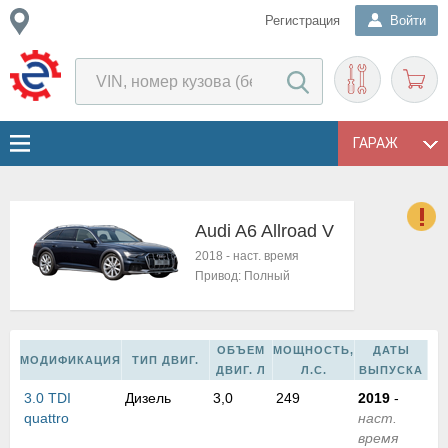
Регистрация
Войти
ГАРАЖ
Audi A6 Allroad V
о
2018
-
наст. время
Е
Привод:
Полный
в
н
о
ОБЪЕМ
МОЩНОСТЬ,
ДАТЫ
в
МОДИФИКАЦИЯ
ТИП ДВИГ.
ДВИГ. Л
Л.С.
ВЫПУСКА
к
и
3.0 TDI
Дизель
3,0
249
2019
-
н
quattro
наст.
о
время