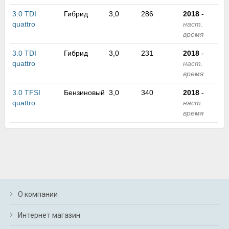
м
3.0 TDI
Гибрид
3,0
286
2018
-
В
quattro
наст.
а
время
п
с
3.0 TDI
Гибрид
3,0
231
2018
-
н
quattro
наст.
о
время
э
3.0 TFSI
Бензиновый
3,0
340
2018
-
quattro
наст.
время
О компании
Интернет магазин