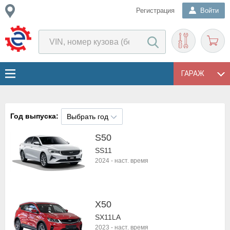
Регистрация
Войти
ГАРАЖ
Год выпуска:
Выбрать год
S50
SS11
2024
-
наст. время
X50
SX11LA
2023
-
наст. время