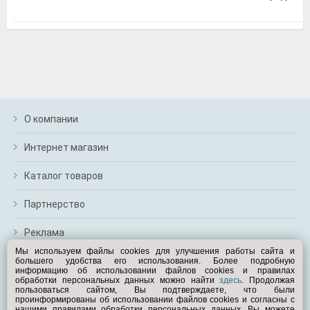
м
В
а
п
с
н
о
э
О компании
Интернет магазин
Каталог товаров
Партнерство
Реклама
Мы используем файлы cookies для улучшения работы сайта и
большего удобства его использования. Более подробную
Перейти на полную версию
информацию об использовании файлов cookies и правилах
обработки персональных данных можно найти
здесь
. Продолжая
Вам помочь?
пользоваться сайтом, Вы подтверждаете, что были
проинформированы об использовании файлов cookies и согласны с
нашими правилами обработки персональных данных. Вы можете