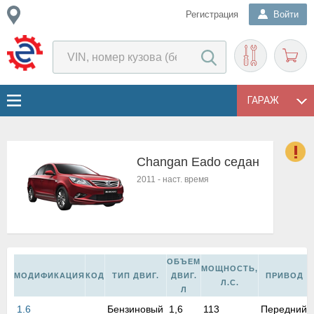
Регистрация
Войти
ГАРАЖ
Changan Eado седан
о
2011
-
наст. время
Е
в
н
о
в
ОБЪЕМ
к
МОЩНОСТЬ,
МОДИФИКАЦИЯ
КОД
ТИП ДВИГ.
ДВИГ.
ПРИВОД
и
Л.С.
Л
н
о
1.6
Бензиновый
1,6
113
Передний