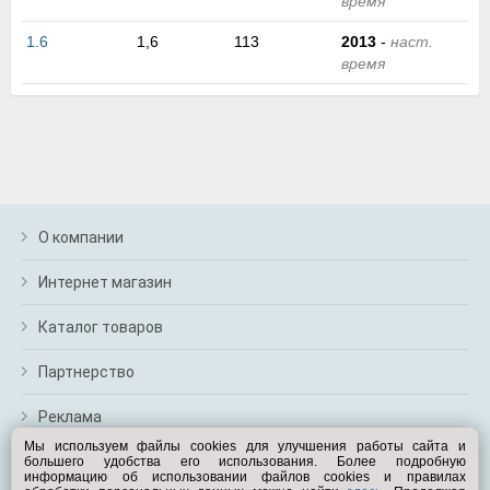
время
м
В
1.6
1,6
113
2013
-
наст.
а
время
п
с
н
о
э
О компании
Интернет магазин
Каталог товаров
Партнерство
Реклама
Мы используем файлы cookies для улучшения работы сайта и
большего удобства его использования. Более подробную
Перейти на полную версию
информацию об использовании файлов cookies и правилах