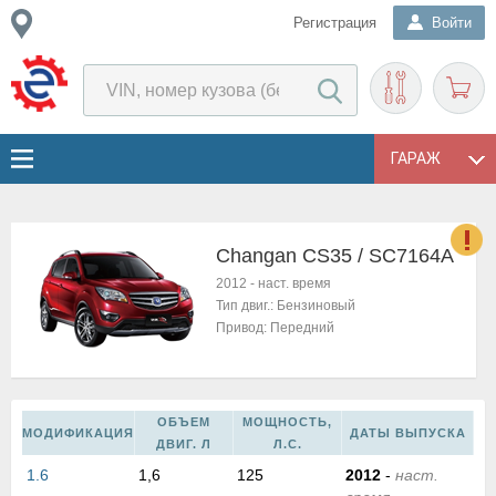
Регистрация
Войти
ГАРАЖ
Changan CS35 / SC7164A
о
2012
-
наст. время
Е
Тип двиг.:
Бензиновый
в
Привод:
Передний
н
о
в
к
ОБЪЕМ
МОЩНОСТЬ,
МОДИФИКАЦИЯ
ДАТЫ ВЫПУСКА
и
ДВИГ. Л
Л.С.
н
1.6
1,6
125
2012
-
наст.
о