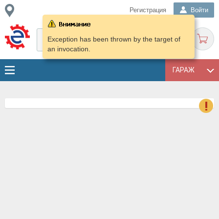
Регистрация
Войти
Exception has been thrown by the target of
an invocation.
ГАРАЖ
о
Е
в
н
о
в
к
и
н
о