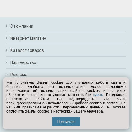
м
В
а
п
с
О компании
н
о
Интернет магазин
э
Каталог товаров
Партнерство
Реклама
Мы используем файлы cookies для улучшения работы сайта и
большего удобства его использования. Более подробную
Перейти на полную версию
информацию об использовании файлов cookies и правилах
обработки персональных данных можно найти
здесь
. Продолжая
Вам помочь?
пользоваться сайтом, Вы подтверждаете, что были
проинформированы об использовании файлов cookies и согласны с
нашими правилами обработки персональных данных. Вы можете
отключить файлы cookies в настройках Вашего браузера.
© Exist.ru 1998—2026
Принимаю