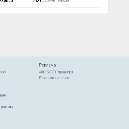
редний
2021
-
наст. время
Реклама
ером
@DIRECT продажи
Реклама на сайте
ицам
ограммы