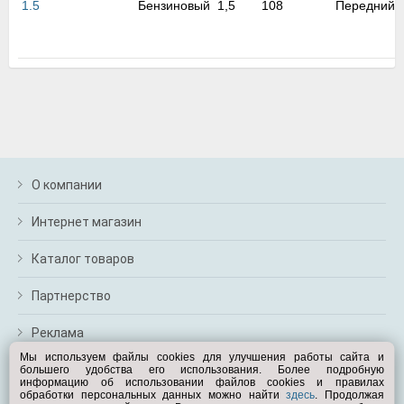
1.5
Бензиновый
1,5
108
Передний
м
В
а
п
с
н
о
э
О компании
Интернет магазин
Каталог товаров
Партнерство
Реклама
Мы используем файлы cookies для улучшения работы сайта и
большего удобства его использования. Более подробную
Перейти на полную версию
информацию об использовании файлов cookies и правилах
обработки персональных данных можно найти
здесь
. Продолжая