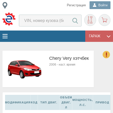
Регистрация
Войти
ГАРАЖ
Chery Very хэтчбек
о
2006
-
наст. время
Е
в
н
о
в
к
ОБЪЕМ
и
МОЩНОСТЬ,
МОДИФИКАЦИЯ
КОД
ТИП ДВИГ.
ДВИГ.
ПРИВОД
н
Л.С.
Л
о