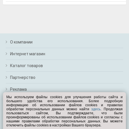
м
В
а
п
с
н
о
О компании
э
Интернет магазин
Каталог товаров
Партнерство
Реклама
Мы используем файлы cookies для улучшения работы сайта и
большего удобства его использования. Более подробную
Перейти на полную версию
информацию об использовании файлов cookies и правилах
обработки персональных данных можно найти
здесь
. Продолжая
Вам помочь?
пользоваться сайтом, Вы подтверждаете, что были
проинформированы об использовании файлов cookies и согласны с
нашими правилами обработки персональных данных. Вы можете
отключить файлы cookies в настройках Вашего браузера.
© Exist.ru 1998—2026