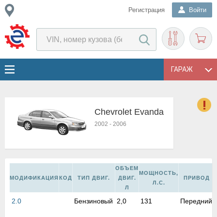
Регистрация
Войти
ГАРАЖ
Chevrolet Evanda
о
2002
-
2006
Е
в
н
о
ОБЪЕМ
в
МОЩНОСТЬ,
МОДИФИКАЦИЯ
КОД
ТИП ДВИГ.
ДВИГ.
ПРИВОД
к
Л.С.
Л
и
2.0
Бензиновый
2,0
131
Передний
н
о