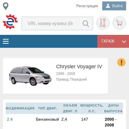
Регистрация
Войти
ГАРАЖ
Chrysler Voyager IV
о
1999
-
2008
Е
Привод:
Передний
в
н
о
в
ОБЪЕМ
МОЩНОСТЬ,
ДАТЫ
к
МОДИФИКАЦИЯ
ТИП ДВИГ.
ДВИГ. Л
Л.С.
ВЫПУСКА
и
2.4
Бензиновый
2,4
147
2000
-
н
2008
о