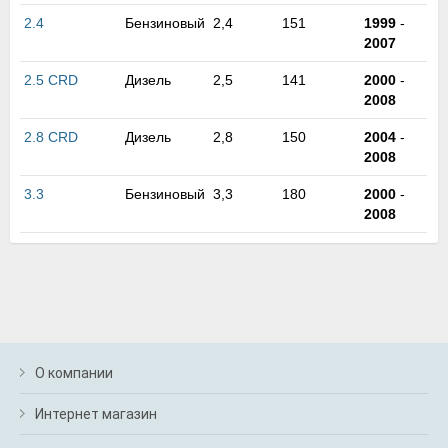
м
2.4
Бензиновый
2,4
151
1999
-
В
2007
а
п
2.5 CRD
Дизель
2,5
141
2000
-
с
2008
н
о
2.8 CRD
Дизель
2,8
150
2004
-
э
2008
3.3
Бензиновый
3,3
180
2000
-
2008
О компании
Интернет магазин