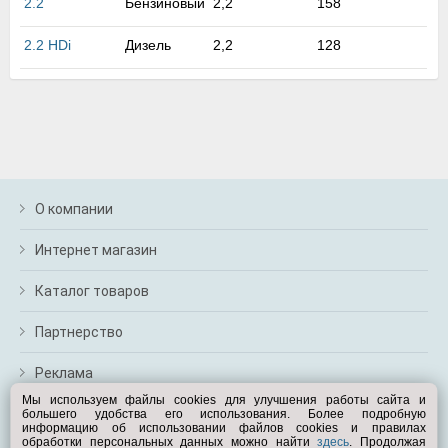
2.2
Бензиновый
2,2
158
м
В
2.2 HDi
Дизель
2,2
128
а
п
с
н
о
э
О компании
Интернет магазин
Каталог товаров
Партнерство
Реклама
Мы используем файлы cookies для улучшения работы сайта и
большего удобства его использования. Более подробную
Перейти на полную версию
информацию об использовании файлов cookies и правилах
обработки персональных данных можно найти
здесь
. Продолжая