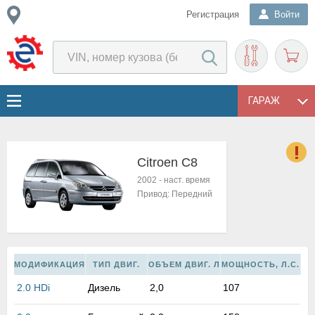
Регистрация
Войти
ГАРАЖ
Citroen C8
о
2002
-
наст. время
Е
Привод:
Передний
в
н
о
в
к
МОДИФИКАЦИЯ
ТИП ДВИГ.
ОБЪЕМ ДВИГ. Л
МОЩНОСТЬ, Л.С.
и
2.0 HDi
Дизель
2,0
107
н
о