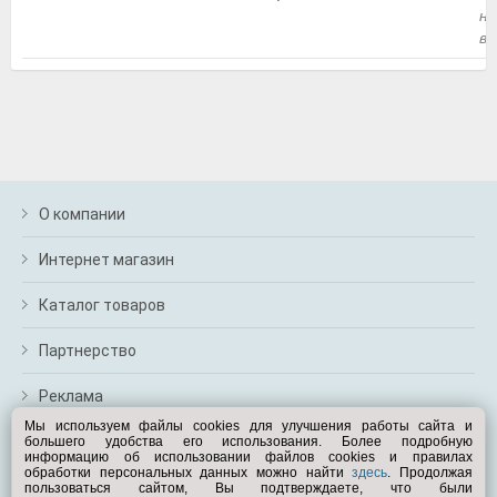
м
на
В
вр
а
п
с
н
о
э
О компании
Интернет магазин
Каталог товаров
Партнерство
Реклама
Мы используем файлы cookies для улучшения работы сайта и
большего удобства его использования. Более подробную
Перейти на полную версию
информацию об использовании файлов cookies и правилах
обработки персональных данных можно найти
здесь
. Продолжая
Вам помочь?
пользоваться сайтом, Вы подтверждаете, что были