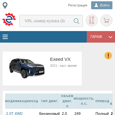
Регистрация
Войти
ГАРАЖ
Exeed VX
о
2021
-
наст. время
Е
в
н
о
в
ОБЪЕМ
к
МОЩНОСТЬ,
МОДИФИКАЦИЯ
КОД
ТИП ДВИГ.
ДВИГ.
ПРИВОД
и
Л.С.
ВЫ
Л
н
о
2.0T 4WD
Бензиновый
2,0
249
Полный
20