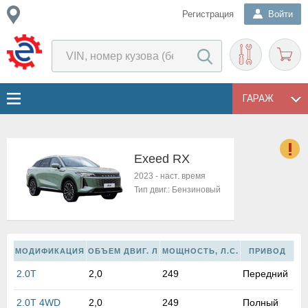
Регистрация
Войти
ГАРАЖ
Exeed RX
о
2023
-
наст. время
Е
Тип двиг.:
Бензиновый
в
н
о
в
МОДИФИКАЦИЯ
ОБЪЕМ ДВИГ. Л
МОЩНОСТЬ, Л.С.
ПРИВОД
к
и
2.0T
2,0
249
Передний
н
о
2.0T 4WD
2,0
249
Полный