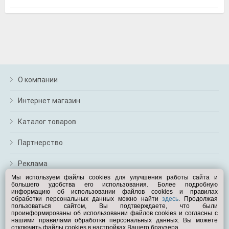
м
В
а
п
с
н
о
э
О компании
Интернет магазин
Каталог товаров
Партнерство
Реклама
Мы используем файлы cookies для улучшения работы сайта и
большего удобства его использования. Более подробную
Перейти на полную версию
информацию об использовании файлов cookies и правилах
обработки персональных данных можно найти
здесь
. Продолжая
Вам помочь?
пользоваться сайтом, Вы подтверждаете, что были
проинформированы об использовании файлов cookies и согласны с
нашими правилами обработки персональных данных. Вы можете
отключить файлы cookies в настройках Вашего браузера.
© Exist.ru 1998—2026