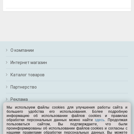
м
В
а
п
с
н
о
э
О компании
Интернет магазин
Каталог товаров
Партнерство
Реклама
Мы используем файлы cookies для улучшения работы сайта и
большего удобства его использования. Более подробную
Перейти на полную версию
информацию об использовании файлов cookies и правилах
обработки персональных данных можно найти
здесь
. Продолжая
Вам помочь?
пользоваться сайтом, Вы подтверждаете, что были
проинформированы об использовании файлов cookies и согласны с
нашими правилами обработки персональных данных. Вы можете