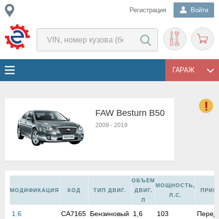
Регистрация
Войти
ГАРАЖ
FAW Besturn B50
о
2009
-
2019
Е
в
н
о
в
ОБЪЕМ
к
МОЩНОСТЬ,
МОДИФИКАЦИЯ
КОД
ТИП ДВИГ.
ДВИГ.
ПРИВ
и
Л.С.
Л
н
о
1.6
CA7165
Бензиновый
1,6
103
Перед