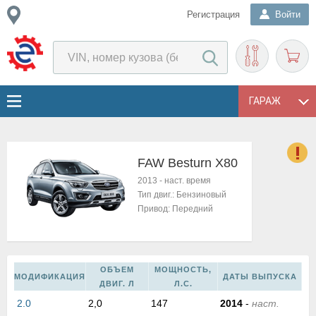
Регистрация
Войти
ГАРАЖ
FAW Besturn X80
о
2013
-
наст. время
Е
Тип двиг.:
Бензиновый
в
Привод:
Передний
н
о
в
к
ОБЪЕМ
МОЩНОСТЬ,
МОДИФИКАЦИЯ
ДАТЫ ВЫПУСКА
и
ДВИГ. Л
Л.С.
н
2.0
2,0
147
2014
-
наст.
о