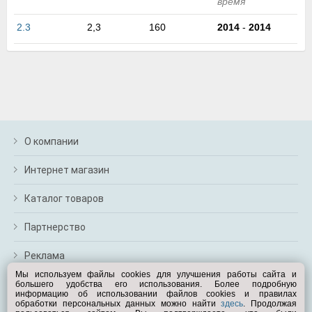
время
м
В
2.3
2,3
160
2014
-
2014
а
п
с
н
о
э
О компании
Интернет магазин
Каталог товаров
Партнерство
Реклама
Мы используем файлы cookies для улучшения работы сайта и
большего удобства его использования. Более подробную
Перейти на полную версию
информацию об использовании файлов cookies и правилах
обработки персональных данных можно найти
здесь
. Продолжая