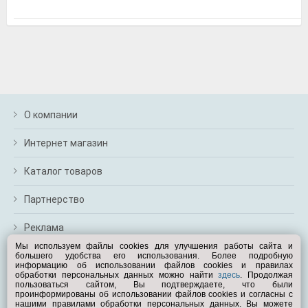
м
В
а
п
с
н
о
э
О компании
Интернет магазин
Каталог товаров
Партнерство
Реклама
Мы используем файлы cookies для улучшения работы сайта и
большего удобства его использования. Более подробную
Перейти на полную версию
информацию об использовании файлов cookies и правилах
обработки персональных данных можно найти
здесь
. Продолжая
Вам помочь?
пользоваться сайтом, Вы подтверждаете, что были
проинформированы об использовании файлов cookies и согласны с
нашими правилами обработки персональных данных. Вы можете