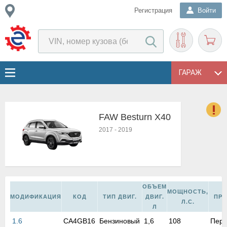
Регистрация
Войти
ГАРАЖ
FAW Besturn X40
о
2017
-
2019
Е
в
н
о
в
ОБЪЕМ
к
МОЩНОСТЬ,
МОДИФИКАЦИЯ
КОД
ТИП ДВИГ.
ДВИГ.
ПР
и
Л.С.
Л
н
1.6
CA4GB16
Бензиновый
1,6
108
Пере
о