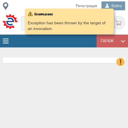
Регистрация
Войти
Exception has been thrown by the target of
an invocation.
ГАРАЖ
о
Е
в
н
о
в
к
и
н
о