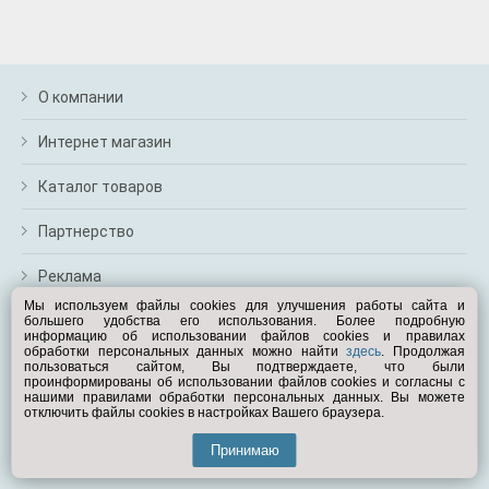
м
В
а
п
с
О компании
н
о
Интернет магазин
э
Каталог товаров
Партнерство
Реклама
Мы используем файлы cookies для улучшения работы сайта и
большего удобства его использования. Более подробную
Перейти на полную версию
информацию об использовании файлов cookies и правилах
обработки персональных данных можно найти
здесь
. Продолжая
Вам помочь?
пользоваться сайтом, Вы подтверждаете, что были
проинформированы об использовании файлов cookies и согласны с
нашими правилами обработки персональных данных. Вы можете
отключить файлы cookies в настройках Вашего браузера.
© Exist.ru 1998—2026
Принимаю