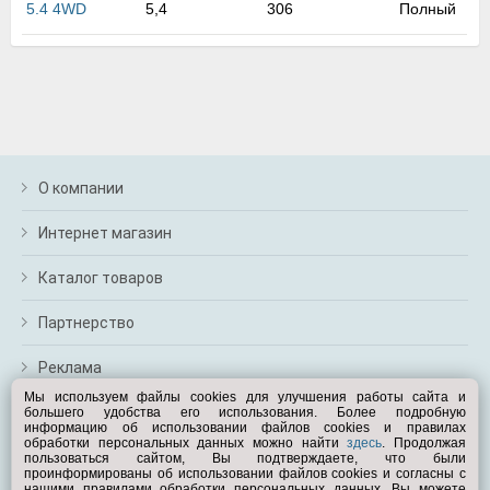
5.4 4WD
5,4
306
Полный
м
В
а
п
с
н
о
э
О компании
Интернет магазин
Каталог товаров
Партнерство
Реклама
Мы используем файлы cookies для улучшения работы сайта и
большего удобства его использования. Более подробную
Перейти на полную версию
информацию об использовании файлов cookies и правилах
обработки персональных данных можно найти
здесь
. Продолжая
Вам помочь?
пользоваться сайтом, Вы подтверждаете, что были
проинформированы об использовании файлов cookies и согласны с
нашими правилами обработки персональных данных. Вы можете