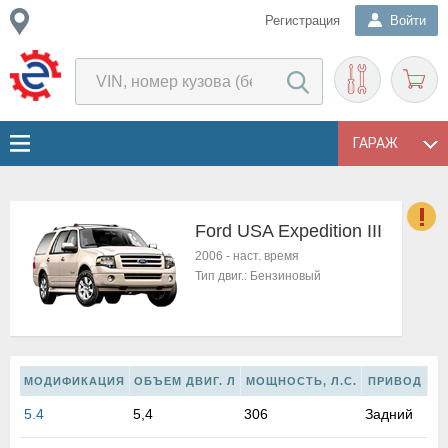
Регистрация
Войти
ГАРАЖ
Ford USA Expedition III
о
2006
-
наст. время
Е
Тип двиг.:
Бензиновый
в
н
о
в
к
МОДИФИКАЦИЯ
ОБЪЕМ ДВИГ. Л
МОЩНОСТЬ, Л.С.
ПРИВОД
и
5.4
5,4
306
Задний
н
о