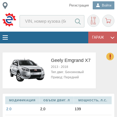
Регистрация
Войти
ГАРАЖ
Geely Emgrand X7
о
2013
-
2018
Е
Тип двиг.:
Бензиновый
в
Привод:
Передний
н
о
в
к
МОДИФИКАЦИЯ
ОБЪЕМ ДВИГ. Л
МОЩНОСТЬ, Л.С.
и
н
2.0
2,0
139
о