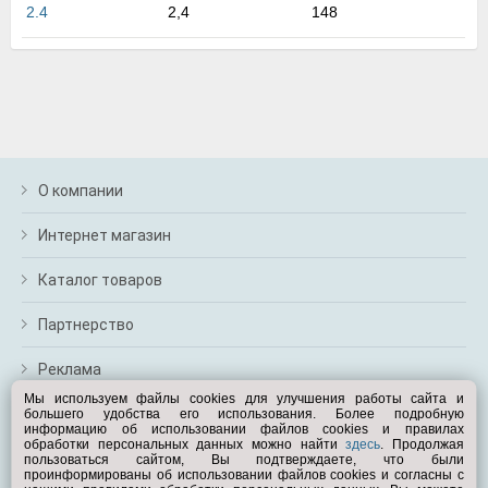
м
2.4
2,4
148
В
а
п
с
н
о
э
О компании
Интернет магазин
Каталог товаров
Партнерство
Реклама
Мы используем файлы cookies для улучшения работы сайта и
большего удобства его использования. Более подробную
Перейти на полную версию
информацию об использовании файлов cookies и правилах
обработки персональных данных можно найти
здесь
. Продолжая
Вам помочь?
пользоваться сайтом, Вы подтверждаете, что были
проинформированы об использовании файлов cookies и согласны с