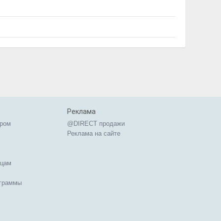
Реклама
ером
@DIRECT продажи
Реклама на сайте
ицам
ограммы