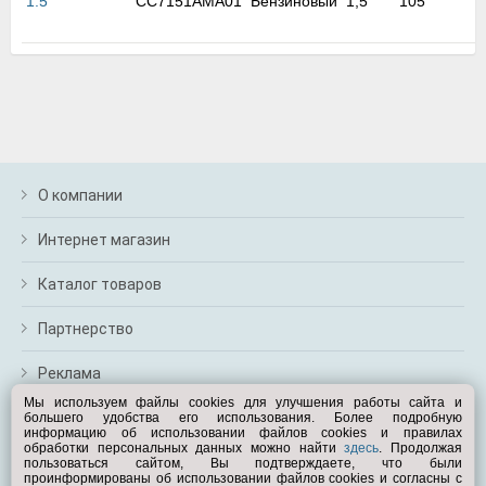
1.5
CC7151AMA01
Бензиновый
1,5
105
м
В
а
п
с
н
о
э
О компании
Интернет магазин
Каталог товаров
Партнерство
Реклама
Мы используем файлы cookies для улучшения работы сайта и
большего удобства его использования. Более подробную
Перейти на полную версию
информацию об использовании файлов cookies и правилах
обработки персональных данных можно найти
здесь
. Продолжая
Вам помочь?
пользоваться сайтом, Вы подтверждаете, что были
проинформированы об использовании файлов cookies и согласны с