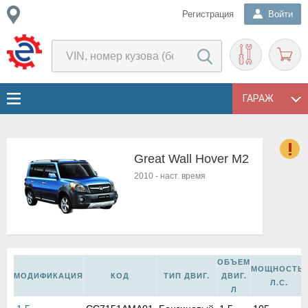
Регистрация
Войти
ГАРАЖ
Great Wall Hover M2
о
2010
-
наст. время
Е
в
н
о
в
к
ОБЪЕМ
МОЩНОСТЬ,
и
МОДИФИКАЦИЯ
КОД
ТИП ДВИГ.
ДВИГ.
Л.С.
н
Л
о