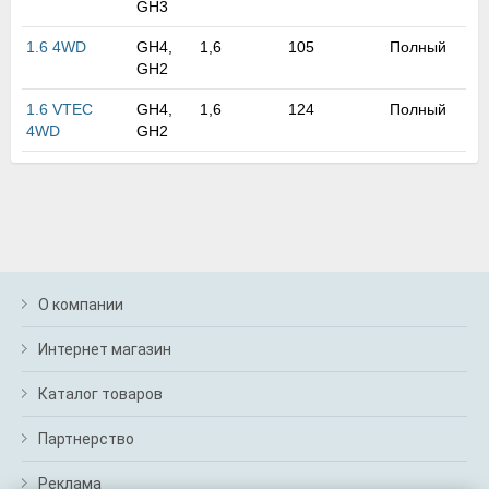
GH3
м
В
1.6 4WD
GH4,
1,6
105
Полный
а
GH2
п
с
1.6 VTEC
GH4,
1,6
124
Полный
н
4WD
GH2
о
э
О компании
Интернет магазин
Каталог товаров
Партнерство
Реклама