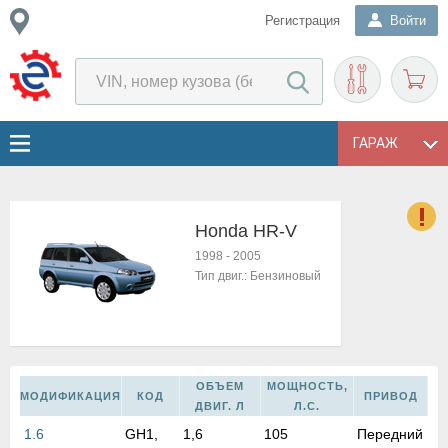
Регистрация
Войти
ГАРАЖ
Honda HR-V
о
1998
-
2005
Е
Тип двиг.:
Бензиновый
в
н
о
в
к
ОБЪЕМ
МОЩНОСТЬ,
и
МОДИФИКАЦИЯ
КОД
ПРИВОД
ДВИГ. Л
Л.С.
н
1.6
GH1,
1,6
105
Передний
о