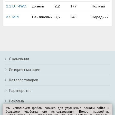
м
2.2 DT 4WD
Дизель
2,2
177
Полный
В
а
3.5 MPI
Бензиновый
3,5
248
Передний
п
с
н
о
э
О компании
Интернет магазин
Каталог товаров
Партнерство
Реклама
Мы используем файлы cookies для улучшения работы сайта и
большего удобства его использования. Более подробную
Перейти на полную версию