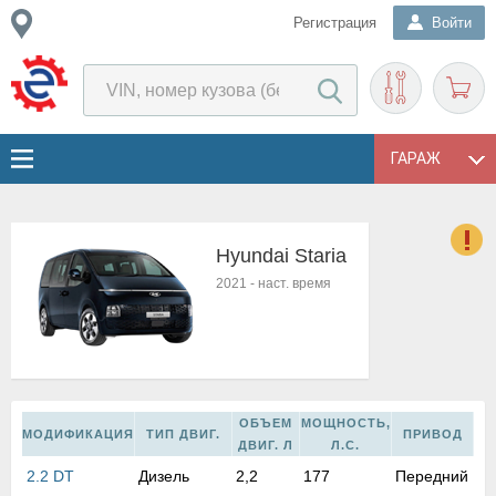
Регистрация
Войти
ГАРАЖ
Hyundai Staria
о
2021
-
наст. время
Е
в
н
о
в
к
ОБЪЕМ
МОЩНОСТЬ,
МОДИФИКАЦИЯ
ТИП ДВИГ.
ПРИВОД
и
ДВИГ. Л
Л.С.
н
2.2 DT
Дизель
2,2
177
Передний
о