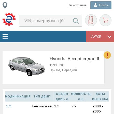
Регистрация
Войти
ГАРАЖ
Hyundai Accent седан II
о
1999
-
2010
Е
Привод:
Передний
в
н
о
в
ОБЪЕМ
МОЩНОСТЬ,
ДАТЫ
к
МОДИФИКАЦИЯ
ТИП ДВИГ.
ДВИГ. Л
Л.С.
ВЫПУСКА
и
н
1.3
Бензиновый
1,3
75
2000
-
о
2005