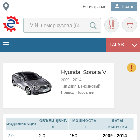
Регистрация
Войти
ГАРАЖ
Hyundai Sonata VI
о
2009
-
2014
Е
Тип двиг.:
Бензиновый
в
Привод:
Передний
н
о
в
к
ОБЪЕМ ДВИГ.
МОЩНОСТЬ,
ДАТЫ
и
МОДИФИКАЦИЯ
Л
Л.С.
ВЫПУСКА
н
2.0
2,0
150
2009
-
2014
о