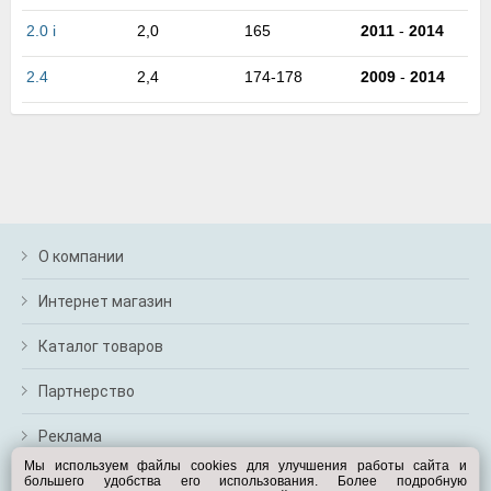
м
2.0 i
2,0
165
2011
-
2014
В
а
п
2.4
2,4
174-178
2009
-
2014
с
н
о
э
О компании
Интернет магазин
Каталог товаров
Партнерство
Реклама
Мы используем файлы cookies для улучшения работы сайта и
большего удобства его использования. Более подробную
Перейти на полную версию