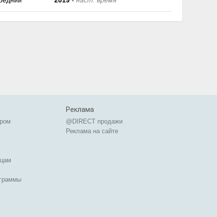
редний
2019
-
наст. время
Реклама
ером
@DIRECT продажи
Реклама на сайте
ицам
ограммы