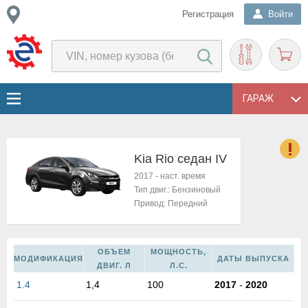
Регистрация
Войти
ГАРАЖ
Kia Rio седан IV
о
2017
-
наст. время
Е
Тип двиг.:
Бензиновый
в
Привод:
Передний
н
о
в
ОБЪЕМ
МОЩНОСТЬ,
к
МОДИФИКАЦИЯ
ДАТЫ ВЫПУСКА
ДВИГ. Л
Л.С.
и
1.4
1,4
100
2017
-
2020
н
о