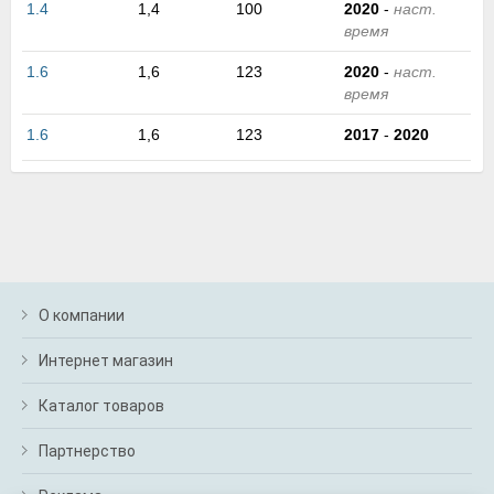
1.4
1,4
100
2020
-
наст.
м
время
В
а
1.6
1,6
123
2020
-
наст.
п
время
с
н
1.6
1,6
123
2017
-
2020
о
э
О компании
Интернет магазин
Каталог товаров
Партнерство