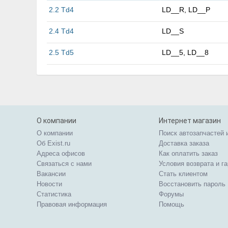
2.2 Td4
LD__R, LD__P
2.4 Td4
LD__S
2.5 Td5
LD__5, LD__8
О компании
Интернет магазин
О компании
Поиск автозапчастей 
Об Exist.ru
Доставка заказа
Адреса офисов
Как оплатить заказ
Связаться с нами
Условия возврата и г
Вакансии
Стать клиентом
Новости
Восстановить пароль
Статистика
Форумы
Правовая информация
Помощь