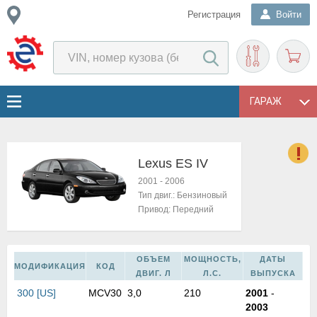
Регистрация
Войти
ГАРАЖ
Lexus ES IV
о
2001
-
2006
Е
Тип двиг.:
Бензиновый
в
Привод:
Передний
н
о
в
ОБЪЕМ
МОЩНОСТЬ,
ДАТЫ
к
МОДИФИКАЦИЯ
КОД
ДВИГ. Л
Л.С.
ВЫПУСКА
и
300 [US]
MCV30
3,0
210
2001
-
н
2003
о