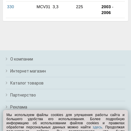
м
330
MCV31
3,3
225
2003
-
В
2006
а
п
с
н
о
э
О компании
Интернет магазин
Каталог товаров
Партнерство
Реклама
Мы используем файлы cookies для улучшения работы сайта и
большего удобства его использования. Более подробную
Перейти на полную версию
информацию об использовании файлов cookies и правилах
обработки персональных данных можно найти
здесь
. Продолжая