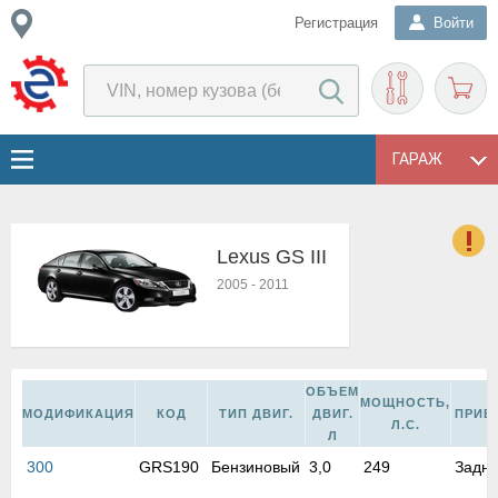
Регистрация
Войти
ГАРАЖ
Lexus GS III
о
2005
-
2011
Е
в
н
о
ОБЪЕМ
в
МОЩНОСТЬ,
МОДИФИКАЦИЯ
КОД
ТИП ДВИГ.
ДВИГ.
ПРИВ
к
Л.С.
Л
и
н
300
GRS190
Бензиновый
3,0
249
Задн
о