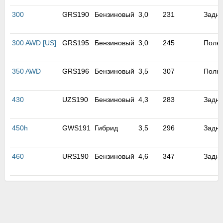
м
В
300
GRS190
Бензиновый
3,0
231
Задн
а
п
300 AWD [US]
GRS195
Бензиновый
3,0
245
Полн
с
н
о
350 AWD
GRS196
Бензиновый
3,5
307
Полн
э
430
UZS190
Бензиновый
4,3
283
Задн
450h
GWS191
Гибрид
3,5
296
Задн
460
URS190
Бензиновый
4,6
347
Задн