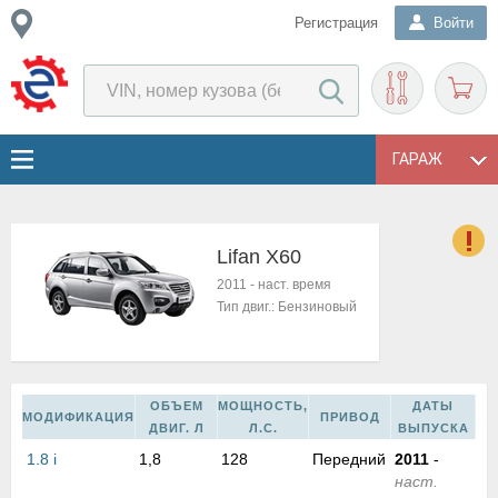
Регистрация
Войти
ГАРАЖ
Lifan X60
о
2011
-
наст. время
Е
Тип двиг.:
Бензиновый
в
н
о
в
ОБЪЕМ
МОЩНОСТЬ,
ДАТЫ
к
МОДИФИКАЦИЯ
ПРИВОД
ДВИГ. Л
Л.С.
ВЫПУСКА
и
1.8 i
1,8
128
Передний
2011
-
н
наст.
о