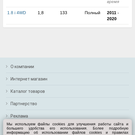
время
м
В
1.8 i 4WD
1,8
133
Полный
2011
-
а
2020
п
с
н
о
э
О компании
Интернет магазин
Каталог товаров
Партнерство
Реклама
Мы используем файлы cookies для улучшения работы сайта и
большего удобства его использования. Более подробную
Перейти на полную версию
информацию об использовании файлов cookies и правилах