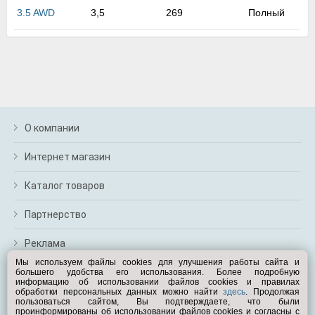
м
3.5 AWD
3,5
269
Полный
В
а
п
с
н
о
э
О компании
Интернет магазин
Каталог товаров
Партнерство
Реклама
Мы используем файлы cookies для улучшения работы сайта и
большего удобства его использования. Более подробную
Перейти на полную версию
информацию об использовании файлов cookies и правилах
обработки персональных данных можно найти
здесь
. Продолжая
Вам помочь?
пользоваться сайтом, Вы подтверждаете, что были
проинформированы об использовании файлов cookies и согласны с