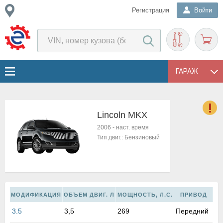
Регистрация
Войти
ГАРАЖ
Lincoln MKX
о
2006
-
наст. время
Е
Тип двиг.:
Бензиновый
в
н
о
в
к
МОДИФИКАЦИЯ
ОБЪЕМ ДВИГ. Л
МОЩНОСТЬ, Л.С.
ПРИВОД
и
н
3.5
3,5
269
Передний
о