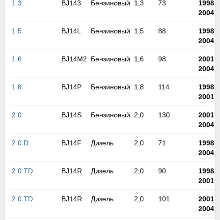
1.3
BJ143
Бензиновый
1,3
73
1998
-
м
2004
В
а
1.5
BJ14L
Бензиновый
1,5
88
1998
-
п
2004
с
н
1.6
BJ14M2
Бензиновый
1,6
98
2001
-
о
2004
э
1.8
BJ14P
Бензиновый
1,8
114
1998
-
2001
2.0
BJ14S
Бензиновый
2,0
130
2001
-
2004
2.0 D
BJ14F
Дизель
2,0
71
1998
-
2004
2.0 TD
BJ14R
Дизель
2,0
90
1998
-
2001
2.0 TD
BJ14R
Дизель
2,0
101
2001
-
2004