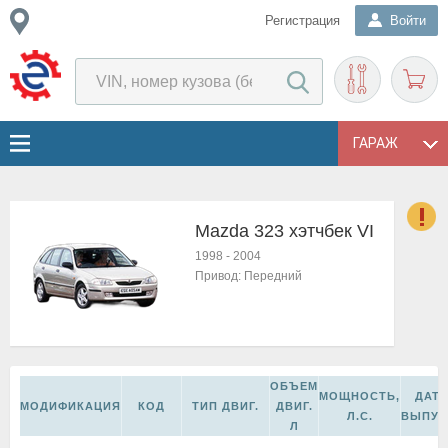
Регистрация
Войти
ГАРАЖ
Mazda 323 хэтчбек VI
о
1998
-
2004
Е
Привод:
Передний
в
н
о
в
к
ОБЪЕМ
и
МОЩНОСТЬ,
ДАТ
МОДИФИКАЦИЯ
КОД
ТИП ДВИГ.
ДВИГ.
н
Л.С.
ВЫПУС
Л
о