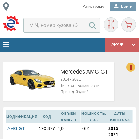
Регистрация
Войти
ГАРАЖ
Mercedes AMG GT
о
2014
-
2021
Е
Тип двиг.:
Бензиновый
в
Привод:
Задний
н
о
в
ОБЪЕМ
МОЩНОСТЬ,
ДАТЫ
к
МОДИФИКАЦИЯ
КОД
ДВИГ. Л
Л.С.
ВЫПУСКА
и
AMG GT
190.377
4,0
462
2015
-
н
2021
о