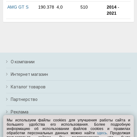
м
AMG GT S
190.378
4,0
510
2014
-
В
2021
а
п
с
н
о
э
О компании
Интернет магазин
Каталог товаров
Партнерство
Реклама
Мы используем файлы cookies для улучшения работы сайта и
большего удобства его использования. Более подробную
Перейти на полную версию
информацию об использовании файлов cookies и правилах
обработки персональных данных можно найти
здесь
. Продолжая