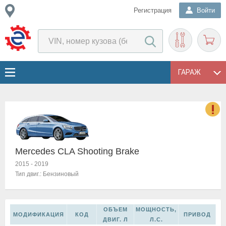
Регистрация
Войти
ГАРАЖ
о
Е
в
Mercedes CLA Shooting Brake
н
2015
-
2019
о
Тип двиг.:
Бензиновый
в
к
и
н
ОБЪЕМ
МОЩНОСТЬ,
МОДИФИКАЦИЯ
КОД
ПРИВОД
о
ДВИГ. Л
Л.С.