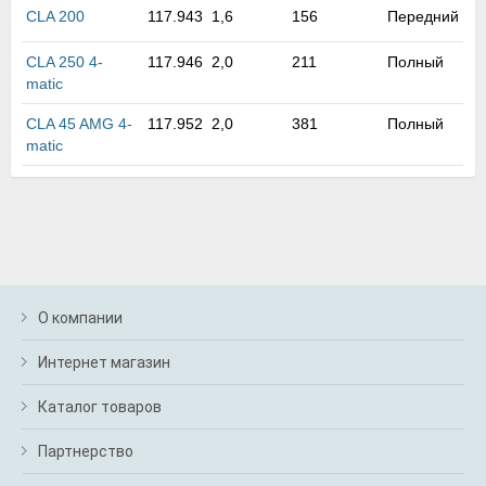
м
CLA 200
117.943
1,6
156
Передний
В
а
CLA 250 4-
117.946
2,0
211
Полный
п
matic
с
н
CLA 45 AMG 4-
117.952
2,0
381
Полный
о
matic
э
О компании
Интернет магазин
Каталог товаров
Партнерство