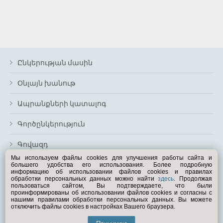
Ընկերության մասին
Օնլայն խանութ
Ապրանքների կատալոգ
Գործընկերություն
Գովազդ
Мы используем файлы cookies для улучшения работы сайта и
большего удобства его использования. Более подробную
Անցնել ամբողջական տարբերակին
информацию об использовании файлов cookies и правилах
обработки персональных данных можно найти
здесь
. Продолжая
Ձեզ օգնե՞լ
пользоваться сайтом, Вы подтверждаете, что были
проинформированы об использовании файлов cookies и согласны с
нашими правилами обработки персональных данных. Вы можете
отключить файлы cookies в настройках Вашего браузера.
© Exist.ru 1998—2026