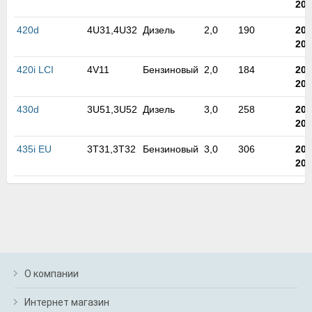
201
м
В
420d
4U31,4U32
Дизель
2,0
190
201
а
201
п
с
420i LCI
4V11
Бензиновый
2,0
184
201
н
202
о
э
430d
3U51,3U52
Дизель
3,0
258
201
202
435i EU
3T31,3T32
Бензиновый
3,0
306
201
201
О компании
Интернет магазин