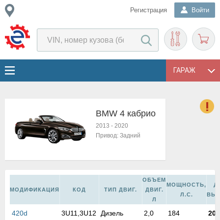
Регистрация
Войти
ГАРАЖ
BMW 4 кабрио
о
2013
-
2020
Е
Привод:
Задний
в
н
о
в
ОБЪЕМ
к
МОЩНОСТЬ,
Д
МОДИФИКАЦИЯ
КОД
ТИП ДВИГ.
ДВИГ.
и
Л.С.
ВЫ
Л
н
420d
3U11,3U12
Дизель
2,0
184
201
о