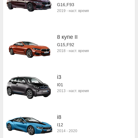
G16,F93
2019
-
наст. время
8 купе II
G15,F92
2018
-
наст. время
i3
I01
2013
-
наст. время
i8
I12
2014
-
2020