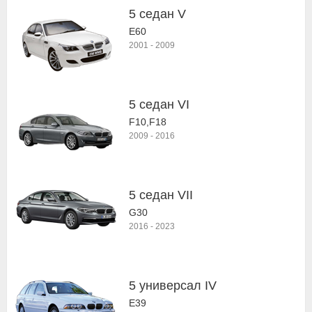
5 седан V
E60
2001
-
2009
5 седан VI
F10,F18
2009
-
2016
5 седан VII
G30
2016
-
2023
5 универсал IV
E39