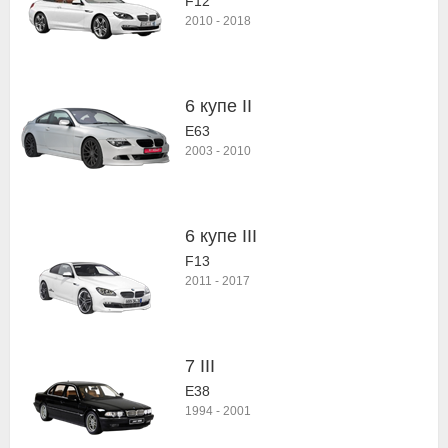
F12
2010
-
2018
6 купе II
E63
2003
-
2010
6 купе III
F13
2011
-
2017
7 III
E38
1994
-
2001