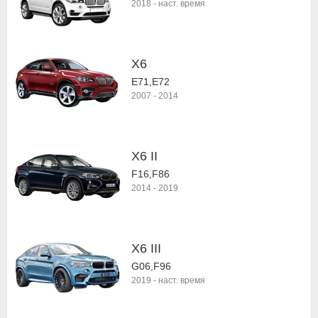
2018
-
наст. время
X6
E71,E72
2007
-
2014
X6 II
F16,F86
2014
-
2019
X6 III
G06,F96
2019
-
наст. время