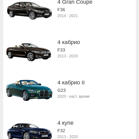
4 Gran Coupe
F36
2014
-
2021
4 кабрио
F33
2013
-
2020
4 кабрио II
G23
2020
-
наст. время
4 купе
F32
2013
-
2020