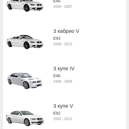
E46
2000
-
2007
3 кабрио V
E93
2006
-
2013
3 купе IV
E46
1998
-
2006
3 купе V
E92
2005
-
2013