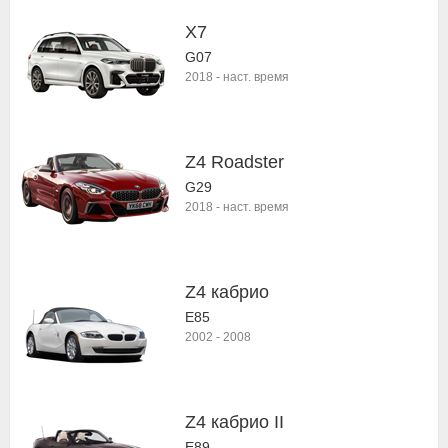
X7
G07
2018
-
наст. время
Z4 Roadster
G29
2018
-
наст. время
Z4 кабрио
E85
2002
-
2008
Z4 кабрио II
E89