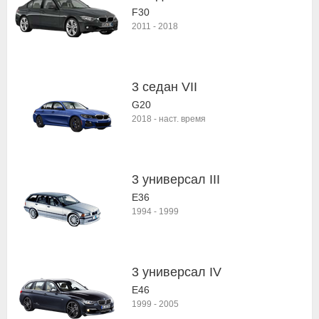
F30
2011
-
2018
3 седан VII
G20
2018
-
наст. время
3 универсал III
E36
1994
-
1999
3 универсал IV
E46
1999
-
2005