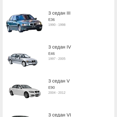
3 седан III
E36
1990
-
1998
3 седан IV
E46
1997
-
2005
3 седан V
E90
2004
-
2012
3 седан VI