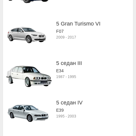
5 Gran Turismo VI
F07
2009
-
2017
5 седан III
E34
1987
-
1995
5 седан IV
E39
1995
-
2003