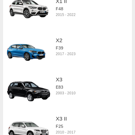
X1 II
F48
2015
-
2022
X2
F39
2017
-
2023
X3
E83
2003
-
2010
X3 II
F25
2010
-
2017