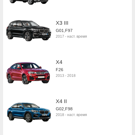
X3 III
G01,F97
2017
-
наст. время
X4
F26
2013
-
2018
X4 II
G02,F98
2018
-
наст. время