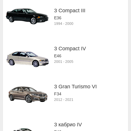
3 Compact III
E36
1994
-
2000
3 Compact IV
E46
2001
-
2005
3 Gran Turismo VI
F34
2012
-
2021
3 кабрио IV