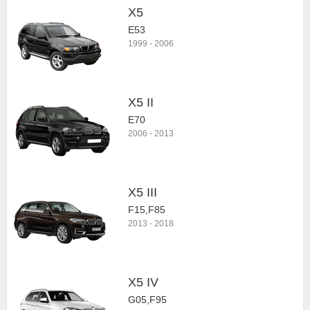
X5
E53
1999
-
2006
X5 II
E70
2006
-
2013
X5 III
F15,F85
2013
-
2018
X5 IV
G05,F95