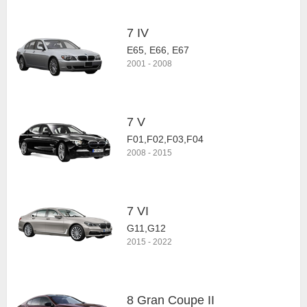
7 IV
E65, E66, E67
2001
-
2008
7 V
F01,F02,F03,F04
2008
-
2015
7 VI
G11,G12
2015
-
2022
8 Gran Coupe II