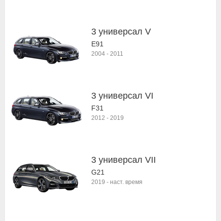
3 универсал V
E91
2004
-
2011
3 универсал VI
F31
2012
-
2019
3 универсал VII
G21
2019
-
наст. время