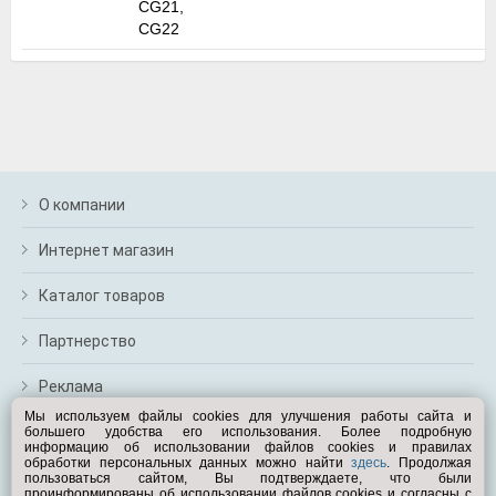
CG21,
м
CG22
В
а
п
с
н
о
э
О компании
Интернет магазин
Каталог товаров
Партнерство
Реклама
Мы используем файлы cookies для улучшения работы сайта и
большего удобства его использования. Более подробную
Перейти на полную версию
информацию об использовании файлов cookies и правилах
обработки персональных данных можно найти
здесь
. Продолжая
Вам помочь?
пользоваться сайтом, Вы подтверждаете, что были
проинформированы об использовании файлов cookies и согласны с