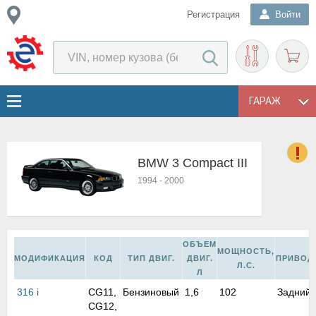
Регистрация
Войти
ГАРАЖ
BMW 3 Compact III
о
1994
-
2000
Е
в
н
о
ОБЪЕМ
в
МОЩНОСТЬ,
МОДИФИКАЦИЯ
КОД
ТИП ДВИГ.
ДВИГ.
ПРИВОД
к
Л.С.
Л
и
316 i
CG11,
Бензиновый
1,6
102
Задний
н
CG12,
о