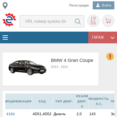
Регистрация
Войти
ГАРАЖ
BMW 4 Gran Coupe
о
2014
-
2021
Е
в
н
о
в
ОБЪЕМ
к
МОЩНОСТЬ,
МОДИФИКАЦИЯ
КОД
ТИП ДВИГ.
ДВИГ.
ПР
и
Л.С.
Л
н
418d
4D51,4D52
Дизель
2,0
143
Зад
о