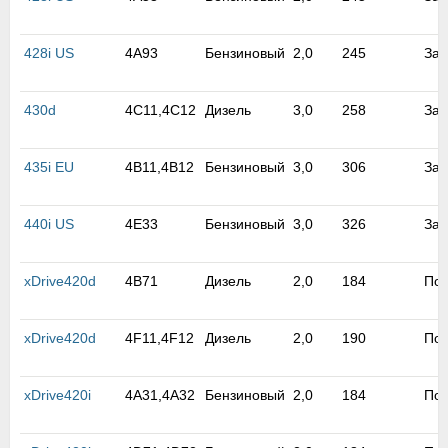
428i US
4A93
Бензиновый
2,0
245
Зад
430d
4C11,4C12
Дизель
3,0
258
Зад
435i EU
4B11,4B12
Бензиновый
3,0
306
Зад
440i US
4E33
Бензиновый
3,0
326
Зад
xDrive420d
4B71
Дизель
2,0
184
По
xDrive420d
4F11,4F12
Дизель
2,0
190
По
xDrive420i
4A31,4A32
Бензиновый
2,0
184
По