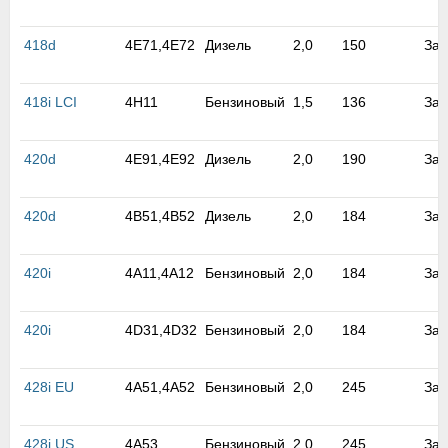
м
В
418d
4E71,4E72
Дизель
2,0
150
Зад
а
п
с
418i LCI
4H11
Бензиновый
1,5
136
Зад
н
о
э
420d
4E91,4E92
Дизель
2,0
190
Зад
420d
4B51,4B52
Дизель
2,0
184
Зад
420i
4A11,4A12
Бензиновый
2,0
184
Зад
420i
4D31,4D32
Бензиновый
2,0
184
Зад
428i EU
4A51,4A52
Бензиновый
2,0
245
Зад
428i US
4A53
Бензиновый
2,0
245
Зад