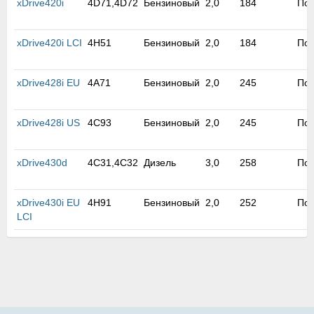
xDrive420i
4D71,4D72
Бензиновый
2,0
184
По
xDrive420i LCI
4H51
Бензиновый
2,0
184
По
xDrive428i EU
4A71
Бензиновый
2,0
245
По
xDrive428i US
4C93
Бензиновый
2,0
245
По
xDrive430d
4C31,4C32
Дизель
3,0
258
По
xDrive430i EU
4H91
Бензиновый
2,0
252
По
LCI