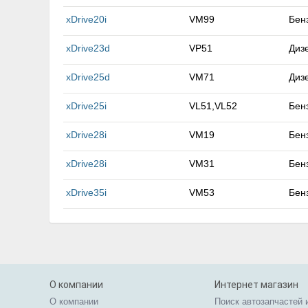
xDrive20i
VM99
Бен
xDrive23d
VP51
Диз
xDrive25d
VM71
Диз
xDrive25i
VL51,VL52
Бен
xDrive28i
VM19
Бен
xDrive28i
VM31
Бен
xDrive35i
VM53
Бен
О компании
Интернет магазин
О компании
Поиск автозапчастей 