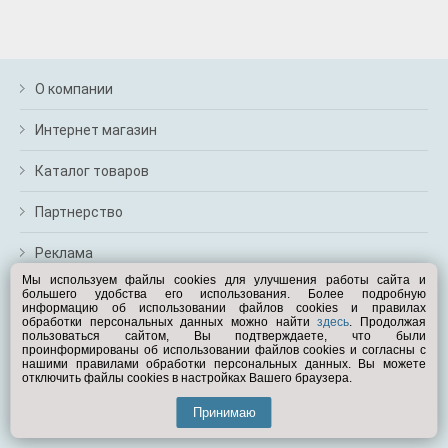
м
В
а
п
с
О компании
н
о
Интернет магазин
э
Каталог товаров
Партнерство
Реклама
Мы используем файлы cookies для улучшения работы сайта и
большего удобства его использования. Более подробную
Перейти на полную версию
информацию об использовании файлов cookies и правилах
обработки персональных данных можно найти
здесь
. Продолжая
Вам помочь?
пользоваться сайтом, Вы подтверждаете, что были
проинформированы об использовании файлов cookies и согласны с
нашими правилами обработки персональных данных. Вы можете
отключить файлы cookies в настройках Вашего браузера.
© Exist.ru 1998—2026
Принимаю