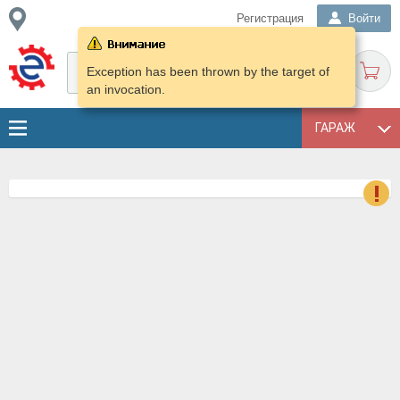
Регистрация
Войти
Exception has been thrown by the target of
an invocation.
ГАРАЖ
о
Е
в
н
о
в
к
и
н
о