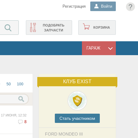
?
Регистрация
Войти
ПОДОБРАТЬ
КОРЗИНА
ЗАПЧАСТИ
ГАРАЖ
КЛУБ EXIST
0
50
100
17 ИЮНЯ, 12:32
Cтать участником
8
FORD MONDEO III