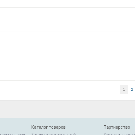
1
2
Каталог товаров
Партнерство
и аксессуаров
Каталоги автозапчастей
Как стать партн