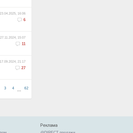
23.04.2025, 16:06
6
27.11.2024, 15:07
11
17.09.2024, 21:17
27
3
4
62
…
Реклама
ером
@DIRECT продажи