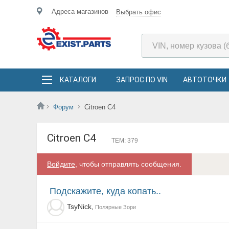
Адреса магазинов
Выбрать офис
КАТАЛОГИ
ЗАПРОС ПО VIN
АВТОТОЧКИ
Форум
Citroen C4
Citroen C4
ТЕМ: 379
Войдите
, чтобы отправлять сообщения.
Подскажите, куда копать..
TsyNick,
Полярные Зори