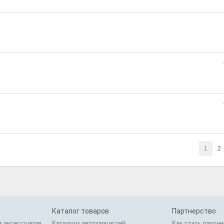
1
2
Каталог товаров
Партнерство
и аксессуаров
Каталоги автозапчастей
Как стать партн