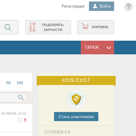
?
Регистрация
Войти
ПОДОБРАТЬ
КОРЗИНА
ЗАПЧАСТИ
ГАРАЖ
КЛУБ EXIST
0
50
100
28 ИЮЛЯ, 14:19
Cтать участником
9
CITROEN C4