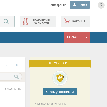
?
Регистрация
Войти
ПОДОБРАТЬ
КОРЗИНА
ЗАПЧАСТИ
ГАРАЖ
КЛУБ EXIST
0
50
100
17 МАЯ, 01:29
Cтать участником
SKODA ROOMSTER