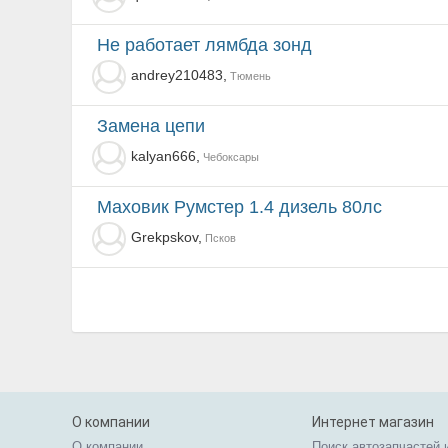
не работает лямбда зонд
andrey210483,
Тюмень
Замена цепи
kalyan666,
Чебоксары
Маховик Румстер 1.4 дизель 80лс
Grekpskov,
Псков
О компании
Интернет магазин
О компании
Поиск автозапчастей 