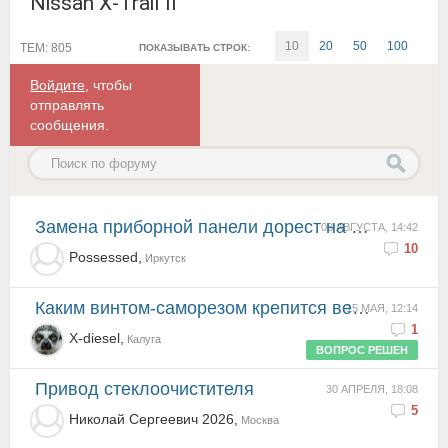
Nissan X-Trail II
10
20
50
100
ТЕМ: 805
ПОКАЗЫВАТЬ СТРОК:
Войдите
, чтобы
отправлять
сообщения.
Замена приборной панели дорест на рест
03 АВГУСТА, 14:42
10
Possessed,
Иркутск
каким винтом-саморезом крепится вентилятор отопителя?
15 МАЯ, 12:14
1
X-diesel,
Калуга
ВОПРОС РЕШЕН
Привод стеклоочистителя
30 АПРЕЛЯ, 18:08
5
Николай Сергеевич 2026,
Москва