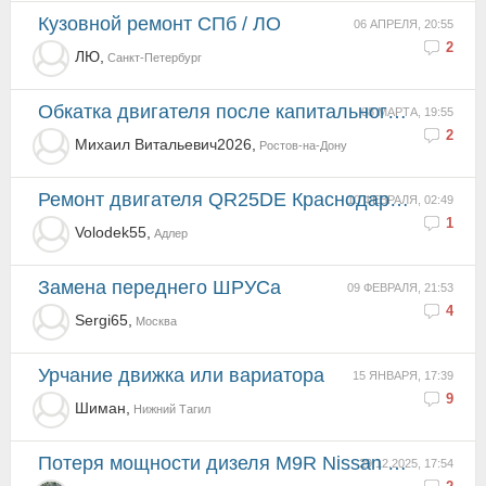
Кузовной ремонт СПб / ЛО
06 АПРЕЛЯ, 20:55
2
ЛЮ,
Санкт-Петербург
Обкатка двигателя после капитального ремонта
08 МАРТА, 19:55
2
Михаил Витальевич2026,
Ростов-на-Дону
Ремонт двигателя QR25DE Краснодарский край
10 ФЕВРАЛЯ, 02:49
1
Volodek55,
Адлер
Замена переднего ШРУСа
09 ФЕВРАЛЯ, 21:53
4
Sergi65,
Москва
урчание движка или вариатора
15 ЯНВАРЯ, 17:39
9
Шиман,
Нижний Тагил
Потеря мощности дизеля M9R Nissan X-Trail II 2.0 dCi 4WD
29.12.2025, 17:54