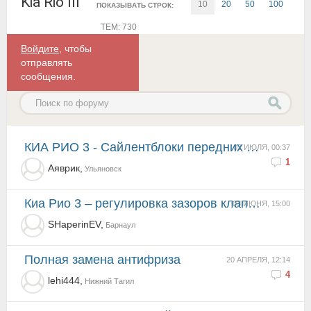
Kia Rio III
10
20
50
100
ПОКАЗЫВАТЬ СТРОК:
ТЕМ: 730
Войдите
, чтобы
отправлять
сообщения.
КИА РИО 3 - Сайлентблоки передних рычагов
02 ИЮЛЯ, 00:37
1
Аяврик,
Ульяновск
Киа Рио 3 – регулировка зазоров клапанов
03 ИЮНЯ, 15:00
SHaperinEV,
Барнаул
полная замена антифриза
20 АПРЕЛЯ, 12:14
4
lehi444,
Нижний Тагил