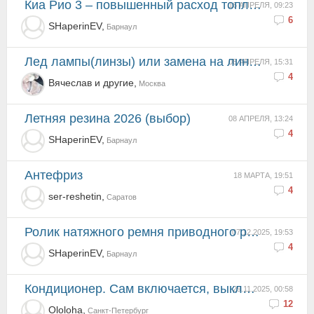
Киа Рио 3 – повышенный расход топлива
16 АПРЕЛЯ, 09:23
6
SHaperinEV,
Барнаул
Лед лампы(линзы) или замена на линзованые фары?
08 АПРЕЛЯ, 15:31
4
Вячеслав и другие,
Москва
Летняя резина 2026 (выбор)
08 АПРЕЛЯ, 13:24
4
SHaperinEV,
Барнаул
антефриз
18 МАРТА, 19:51
4
ser-reshetin,
Саратов
Ролик натяжного ремня приводного ремня
07.12.2025, 19:53
4
SHaperinEV,
Барнаул
Кондиционер. Сам включается, выключается.
29.11.2025, 00:58
12
Ololoha,
Санкт-Петербург